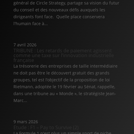
général de Circle Strategy, partage sa vision du futur
du conseil et des nouveaux défis auxquels les
dirigeants font face. Quelle place conservera
l'humain face à...
7 avril 2026
TRIBUNE : Les retards de paiement agissent
comme une taxe sur l’innovation industrielle
française
La trésorerie des entreprises de taille intermédiaire
ne doit pas être le découvert gratuit des grands
groupes, tel est l’objectif de la proposition de loi
Rietmann, adoptée le 19 février au Sénat, rappelle,
dans une tribune au « Monde », le stratégiste Jean-
Marc...
9 mars 2026
Etude : F1 – Pay to Survive (2)
La Formule 1 n'est plus un simple sport de niche,