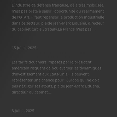
militaro-industriels d’antan ! »
L'industrie de défense française, déjà très mobilisée,
n'est pas prête à saisir l'opportunité du réarmement
de l'OTAN. Il faut repenser la production industrielle
dans ce secteur, plaide Jean-Marc Liduena, directeur
du cabinet Circle Strategy.La France n'est pas...
15 juillet 2025
Tribune : Donald Trump contre l’Europe, faut-il
encore investir aux Etats-Unis ?
Les tarifs douaniers imposés par le président
américain risquent de bouleverser les dynamiques
d'investissement aux Etats-Unis. Ils peuvent
représenter une chance pour l'Europe qui ne doit
pas négliger ses atouts, plaide Jean-Marc Liduena,
directeur du cabinet...
3 juillet 2025
ETUDE : Le Tour de France, une ascension