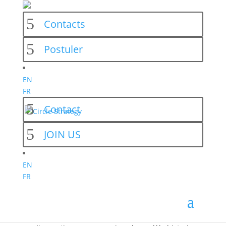
Contacts
Postuler
EN
ETUDE : Les hypermarchés en 2030
FR
10 décembre 2025
Contact
JOIN US
EN
FR
Avec l’étude
« Les hypermarchés en 2030 :
perspectives pour un modèle de distribution qui
doit se réinventer pour durer »
, Circle Strategy pose