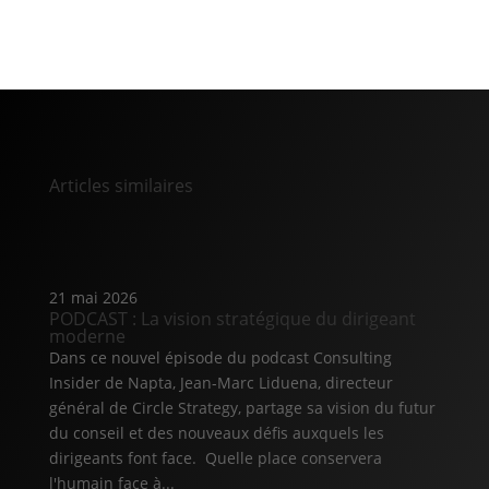
Articles similaires
21 mai 2026
PODCAST : La vision stratégique du dirigeant
moderne
Dans ce nouvel épisode du podcast Consulting
Insider de Napta, Jean-Marc Liduena, directeur
général de Circle Strategy, partage sa vision du futur
du conseil et des nouveaux défis auxquels les
dirigeants font face. Quelle place conservera
l'humain face à...