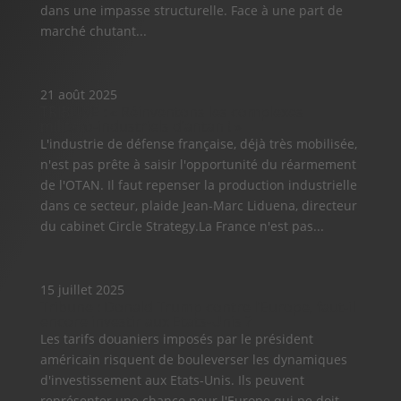
dans une impasse structurelle. Face à une part de
marché chutant...
21 août 2025
TRIBUNE : « Réinventons les complexes
militaro-industriels d’antan ! »
L'industrie de défense française, déjà très mobilisée,
n'est pas prête à saisir l'opportunité du réarmement
de l'OTAN. Il faut repenser la production industrielle
dans ce secteur, plaide Jean-Marc Liduena, directeur
du cabinet Circle Strategy.La France n'est pas...
15 juillet 2025
Tribune : Donald Trump contre l’Europe, faut-il
encore investir aux Etats-Unis ?
Les tarifs douaniers imposés par le président
américain risquent de bouleverser les dynamiques
d'investissement aux Etats-Unis. Ils peuvent
représenter une chance pour l'Europe qui ne doit