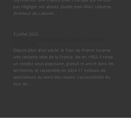
pas négliger ses atouts, plaide Jean-Marc Liduena,
directeur du cabinet...
3 juillet 2025
ETUDE : Le Tour de France, une ascension
fulgurante
Depuis plus d’un siècle, le Tour de France incarne
une certaine idée de la France. Né en 1903, il reste
un rendez-vous populaire, gratuit et ancré dans les
territoires, et rassemble en 2024 17 millions de
spectateurs au bord des routes. L’accessibilité du
tour de...